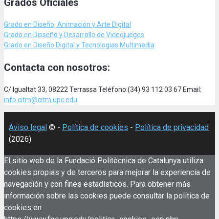
Grados Oficiales
Grado en Diseño, Animación
y Arte Digital
Grado en Disseño y Desarrollo de Videojuegos
Grado en Diseño Digital y Tecnologias Multimedia
Contacta con nosotros:
C/ Igualtat 33, 08222 Terrassa Teléfono:(34) 93 112 03 67 Email:
info.citm@citm.upc.edu
Aviso legal
© -
Política de cookies
-
Política de privacidad
(2026)
El sitio web de la Fundació Politècnica de Catalunya utiliza
cookies propias y de terceros para mejorar la experiencia de
navegación y con fines estadísticos. Para obtener más
información sobre las cookies puede consultar la política de
cookies en