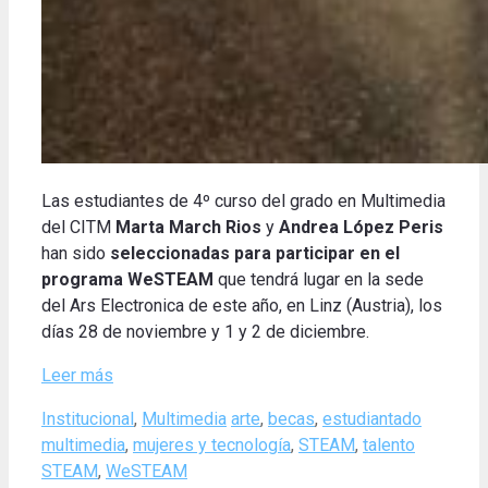
Las estudiantes de 4º curso del grado en Multimedia
del CITM
Marta March Rios
y
Andrea López Peris
han sido
seleccionadas para participar en el
programa WeSTEAM
que tendrá lugar en la sede
del Ars Electronica de este año, en Linz (Austria), los
días 28 de noviembre y 1 y 2 de diciembre.
Leer más
Categories
Tags
Institucional
,
Multimedia
arte
,
becas
,
estudiantado
multimedia
,
mujeres y tecnología
,
STEAM
,
talento
STEAM
,
WeSTEAM