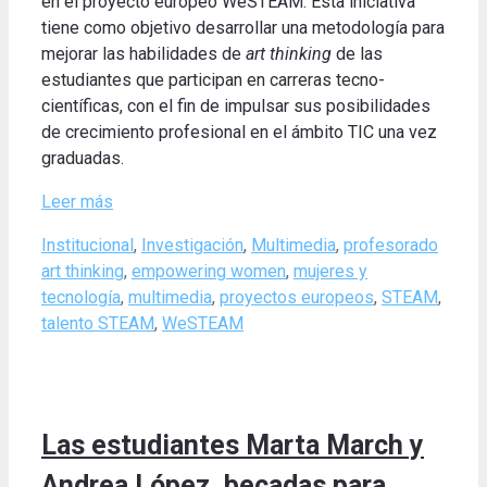
en el proyecto europeo WeSTEAM. Esta iniciativa
tiene como objetivo desarrollar una metodología para
mejorar las habilidades de
art thinking
de las
estudiantes que participan en carreras tecno-
científicas, con el fin de impulsar sus posibilidades
de crecimiento profesional en el ámbito TIC una vez
graduadas.
Leer más
Categories
Tags
Institucional
,
Investigación
,
Multimedia
,
profesorado
art thinking
,
empowering women
,
mujeres y
tecnología
,
multimedia
,
proyectos europeos
,
STEAM
,
talento STEAM
,
WeSTEAM
Las estudiantes Marta March y
Andrea López, becadas para