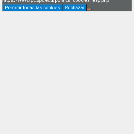
https://www.fpc.upc.edu/politica_cookies_esp.php
Permitir todas las cookies
Rechazar