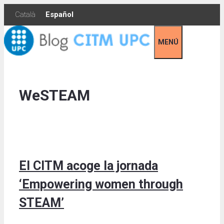
Skip
Català
Español
to
content
MENÚ
WeSTEAM
El CITM acoge la jornada
‘Empowering women through
STEAM’