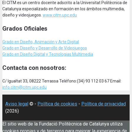
El CITM es un centro docente adscrito a la Universitat Politècnica de
Catalunya especializado en formación en los ámbitos multimedia,
diseño y videojuegos.
www.citm.upc.edu
Grados Oficiales
Grado en Diseño, Animación
y Arte Digital
Grado en Disseño y Desarrollo de Videojuegos
Grado en Diseño Digital y Tecnologias Multimedia
Contacta con nosotros:
C/ Igualtat 33, 08222 Terrassa Teléfono:(34) 93 112 03 67 Email:
info.citm@citm.upc.edu
Aviso legal
© -
Política de cookies
-
Política de privacidad
(2026)
El sitio web de la Fundació Politècnica de Catalunya utiliza
cookies propias y de terceros para mejorar la experiencia de