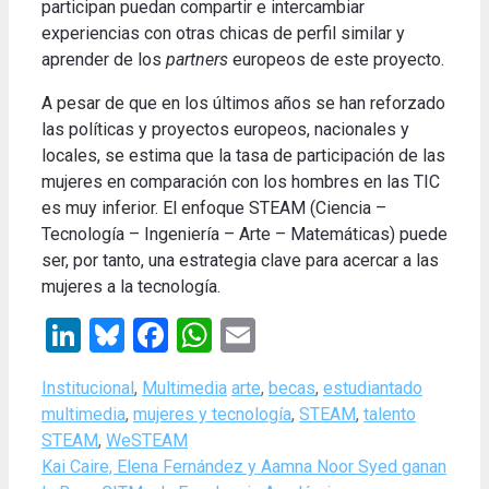
participan puedan compartir e intercambiar
experiencias con otras chicas de perfil similar y
aprender de los
partners
europeos de este proyecto.
A pesar de que en los últimos años se han reforzado
las políticas y proyectos europeos, nacionales y
locales, se estima que la tasa de participación de las
mujeres en comparación con los hombres en las TIC
es muy inferior. El enfoque STEAM (Ciencia –
Tecnología – Ingeniería – Arte – Matemáticas) puede
ser, por tanto, una estrategia clave para acercar a las
mujeres a la tecnología.
LinkedIn
Bluesky
Facebook
WhatsApp
Email
Categories
Tags
Institucional
,
Multimedia
arte
,
becas
,
estudiantado
multimedia
,
mujeres y tecnología
,
STEAM
,
talento
STEAM
,
WeSTEAM
Kai Caire, Elena Fernández y Aamna Noor Syed ganan