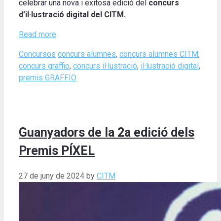
celebrar una nova i exitosa edició del
concurs
d’il·lustració digital del CITM.
Read more
Categories
Tags
Concursos
concurs alumnes
,
concurs alumnes CITM
,
concurs graffio
,
concurs il·lustració
,
il·lustració digital
,
premis GRAFFIO
Guanyadors de la 2a edició dels
Premis PÍXEL
27 de juny de 2024
by
CITM