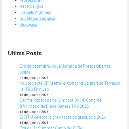
Professorat
Recerca @ca
Treballs Alumnes
Uncategorized @ca
Videojocs
Últims Posts
El 9 de setembre, nova Jornada de Portes Obertes
online
27 de juliol de 2026
Nou projecte CITM amb el Consorci Sanitari de Terrassa
i el TRS Film Lab
16 de juliol de 2026
Call for Papers per al Simposi I3V i el Congrés
d’Animació de l’Indie Games TRS 2026
15 de juliol de 2026
El CITM celebra la gran festa de graduació 2026
14 de juliol de 2026
Èxit del 1r Summer Camp del CITM