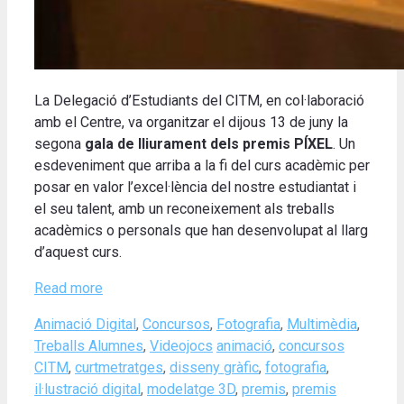
La Delegació d’Estudiants del CITM, en col·laboració
amb el Centre, va organitzar el dijous 13 de juny la
segona
gala de lliurament dels premis PÍXEL
. Un
esdeveniment que arriba a la fi del curs acadèmic per
posar en valor l’excel·lència del nostre estudiantat i
el seu talent, amb un reconeixement als treballs
acadèmics o personals que han desenvolupat al llarg
d’aquest curs.
Read more
Categories
Animació Digital
,
Concursos
,
Fotografia
,
Multimèdia
,
Tags
Treballs Alumnes
,
Videojocs
animació
,
concursos
CITM
,
curtmetratges
,
disseny gràfic
,
fotografia
,
il·lustració digital
,
modelatge 3D
,
premis
,
premis