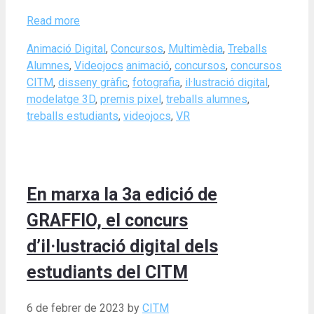
Read more
Categories
Animació Digital
,
Concursos
,
Multimèdia
,
Treballs
Tags
Alumnes
,
Videojocs
animació
,
concursos
,
concursos
CITM
,
disseny gràfic
,
fotografia
,
il·lustració digital
,
modelatge 3D
,
premis pixel
,
treballs alumnes
,
treballs estudiants
,
videojocs
,
VR
En marxa la 3a edició de
GRAFFIO, el concurs
d’il·lustració digital dels
estudiants del CITM
6 de febrer de 2023
by
CITM