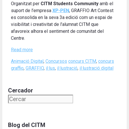
Organitzat per
CITM Students Community
amb el
suport de l’empresa
XP-PEN
, GRAFFIO Art Contest
es consolida en la seva 3a edició com un espai de
visibilitat i creativitat de l’alumnat CITM que
afavoreix alhora el sentiment de comunitat del
Centre.
Read more
Categories
Tags
Animació Digital
,
Concursos
concurs CITM
,
concurs
graffio
,
GRAFFIO
,
il·lus
,
il·lustració
,
il·lustració digital
Cercador
Blog del CITM