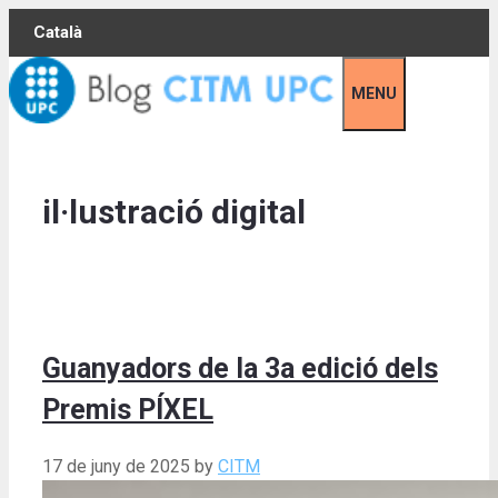
Skip
Català
to
content
MENU
il·lustració digital
Guanyadors de la 3a edició dels
Premis PÍXEL
17 de juny de 2025
by
CITM