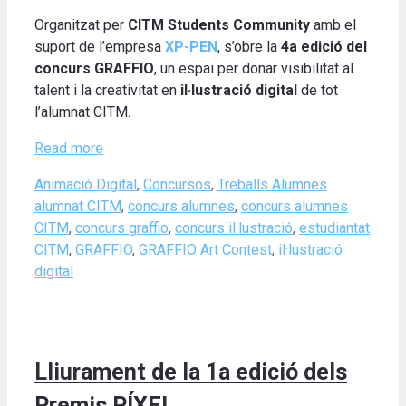
Organitzat per
CITM Students Community
amb el
suport de l’empresa
XP-PEN
, s’obre la
4a edició del
concurs GRAFFIO
, un espai per donar visibilitat al
talent i la creativitat en
il·lustració digital
de tot
l’alumnat CITM.
Read more
Categories
Tags
Animació Digital
,
Concursos
,
Treballs Alumnes
alumnat CITM
,
concurs alumnes
,
concurs alumnes
CITM
,
concurs graffio
,
concurs il·lustració
,
estudiantat
CITM
,
GRAFFIO
,
GRAFFIO Art Contest
,
il·lustració
digital
Lliurament de la 1a edició dels
Premis PÍXEL