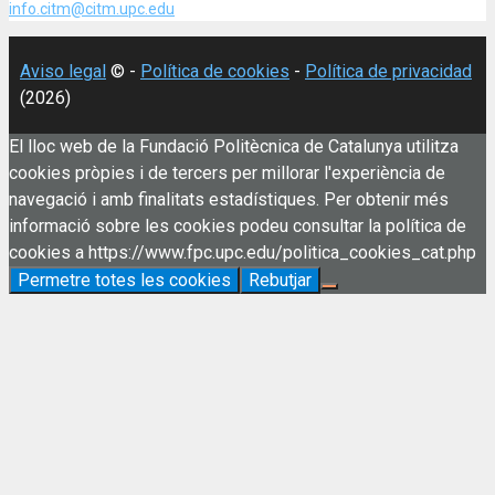
info.citm@citm.upc.edu
Aviso legal
© -
Política de cookies
-
Política de privacidad
(2026)
El lloc web de la Fundació Politècnica de Catalunya utilitza
cookies pròpies i de tercers per millorar l'experiència de
navegació i amb finalitats estadístiques. Per obtenir més
informació sobre les cookies podeu consultar la política de
cookies a https://www.fpc.upc.edu/politica_cookies_cat.php
Permetre totes les cookies
Rebutjar