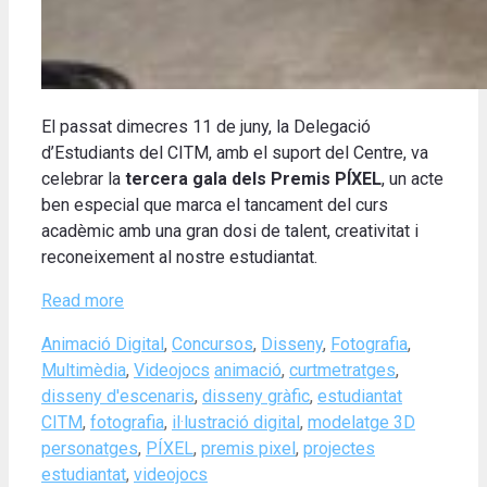
El passat dimecres 11 de juny, la Delegació
d’Estudiants del CITM, amb el suport del Centre, va
celebrar la
tercera gala dels Premis PÍXEL
, un acte
ben especial que marca el tancament del curs
acadèmic amb una gran dosi de talent, creativitat i
reconeixement al nostre estudiantat.
Read more
Categories
Animació Digital
,
Concursos
,
Disseny
,
Fotografia
,
Tags
Multimèdia
,
Videojocs
animació
,
curtmetratges
,
disseny d'escenaris
,
disseny gràfic
,
estudiantat
CITM
,
fotografia
,
il·lustració digital
,
modelatge 3D
personatges
,
PÍXEL
,
premis pixel
,
projectes
estudiantat
,
videojocs