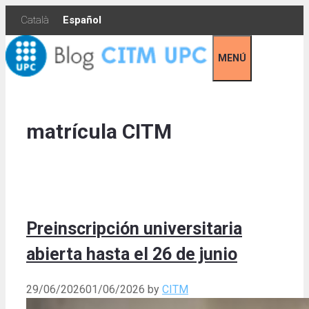
Skip
Català
Español
to
content
MENÚ
matrícula CITM
Preinscripción universitaria
abierta hasta el 26 de junio
29/06/2026
01/06/2026
by
CITM