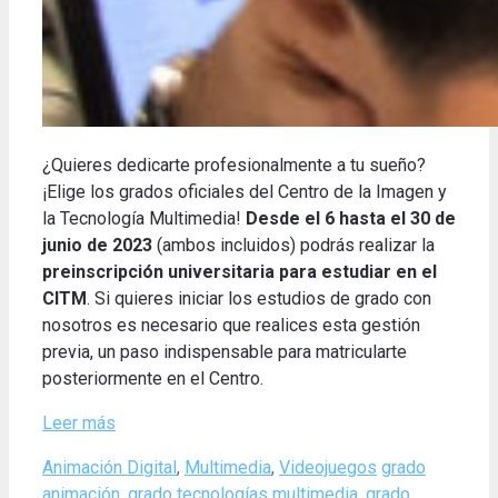
¿Quieres dedicarte profesionalmente a tu sueño?
¡Elige los grados oficiales del Centro de la Imagen y
la Tecnología Multimedia!
Desde el 6 hasta el 30 de
junio de 2023
(ambos incluidos) podrás realizar la
preinscripción universitaria para estudiar en el
CITM
.
Si quieres iniciar los estudios de grado con
nosotros es necesario que realices esta gestión
previa, un paso indispensable para matricularte
posteriormente en el Centro
.
Leer más
Categories
Tags
Animación Digital
,
Multimedia
,
Videojuegos
grado
animación
,
grado tecnologías multimedia
,
grado