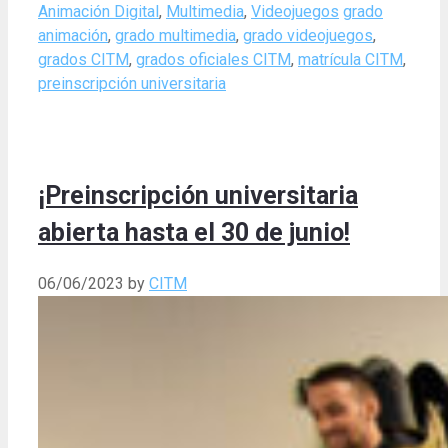
Categories
Tags
Animación Digital
,
Multimedia
,
Videojuegos
grado
animación
,
grado multimedia
,
grado videojuegos
,
grados CITM
,
grados oficiales CITM
,
matrícula CITM
,
preinscripción universitaria
¡Preinscripción universitaria
abierta hasta el 30 de junio!
06/06/2023
by
CITM