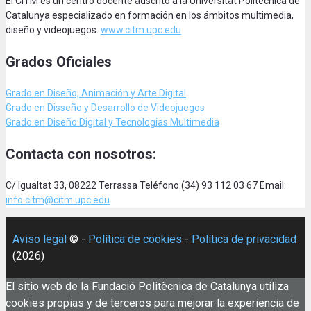
El CITM es un centro docente adscrito a la Universitat Politècnica de
Catalunya especializado en formación en los ámbitos multimedia,
diseño y videojuegos.
www.citm.upc.edu
Grados Oficiales
Grado en Diseño, Animación
y Arte Digital
Grado en Disseño y Desarrollo de Videojuegos
Grado en Diseño Digital y Tecnologias Multimedia
Contacta con nosotros:
C/ Igualtat 33, 08222 Terrassa Teléfono:(34) 93 112 03 67 Email:
info.citm@citm.upc.edu
Aviso legal
© -
Política de cookies
-
Política de privacidad
(2026)
El sitio web de la Fundació Politècnica de Catalunya utiliza
cookies propias y de terceros para mejorar la experiencia de