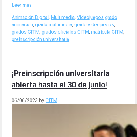
Leer más
Categories
Tags
Animación Digital
,
Multimedia
,
Videojuegos
grado
animación
,
grado multimedia
,
grado videojuegos
,
grados CITM
,
grados oficiales CITM
,
matrícula CITM
,
preinscripción universitaria
¡Preinscripción universitaria
abierta hasta el 30 de junio!
06/06/2023
by
CITM