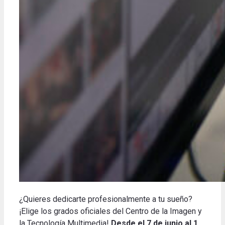
¿
Quieres
dedicarte profesionalmente
a tu
sueño
?
¡
Elige
los grados
oficiales
del Centro
de la
Imagen y
la Tecnología
Multimedia
!
Desde el
7
de
junio al 1