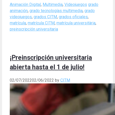
Categories
Tags
Animación Digital
,
Multimedia
,
Videojuegos
grado
animación
,
grado tecnologías multimedia
,
grado
videojuegos
,
grados CITM
,
grados oficiales
,
matrícula
,
matrícula CITM
,
matrícula universitària
,
preinscripción universitaria
¡Preinscripción universitaria
abierta hasta el 1 de julio!
02/07/2022
02/06/2022
by
CITM