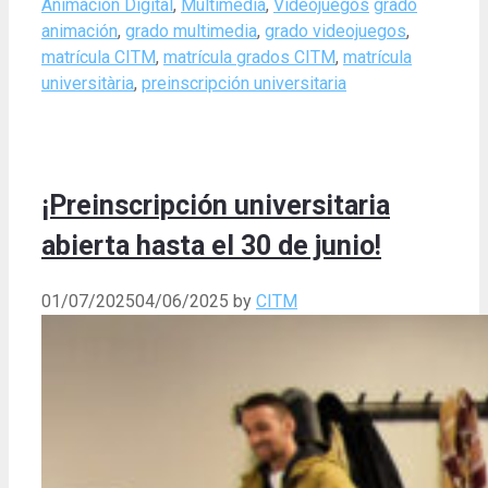
Categories
Tags
Animación Digital
,
Multimedia
,
Videojuegos
grado
animación
,
grado multimedia
,
grado videojuegos
,
matrícula CITM
,
matrícula grados CITM
,
matrícula
universitària
,
preinscripción universitaria
¡Preinscripción universitaria
abierta hasta el 30 de junio!
01/07/2025
04/06/2025
by
CITM