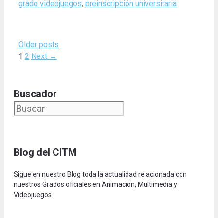
grado videojuegos
,
preinscripción universitaria
Older posts
Page
Page
1
2
Next
→
Buscador
Blog del CITM
Sigue en nuestro Blog toda la actualidad relacionada con
nuestros Grados oficiales en Animación, Multimedia y
Videojuegos.