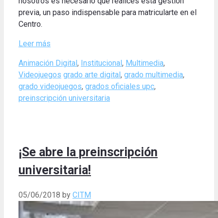
nosotros es
necesario que
realices
esta gestión
previa,
un paso
indispensable para
matricularte en el
Centro
.
Leer más
Categories
Animación Digital
,
Institucional
,
Multimedia
,
Tags
Videojuegos
grado arte digital
,
grado multimedia
,
grado videojuegos
,
grados oficiales upc
,
preinscripción universitaria
¡Se abre la preinscripción
universitaria!
05/06/2018
by
CITM