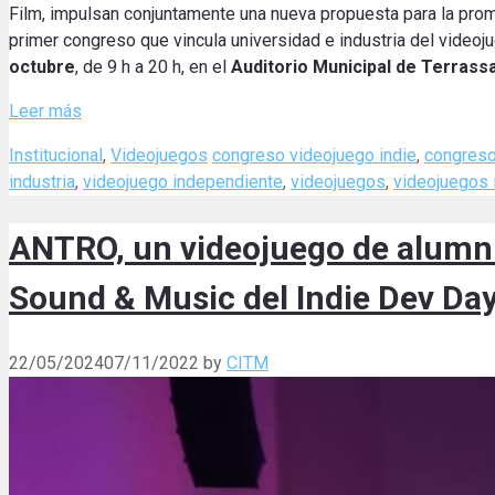
Film, impulsan conjuntamente una nueva propuesta para la prom
primer congreso que vincula universidad e industria del video
octubre
, de 9 h a 20 h, en el
Auditorio Municipal de Terrass
Leer más
Categories
Tags
Institucional
,
Videojuegos
congreso videojuego indie
,
congreso
industria
,
videojuego independiente
,
videojuegos
,
videojuegos 
ANTRO, un videojuego de alumni 
Sound & Music del Indie Dev Da
22/05/2024
07/11/2022
by
CITM