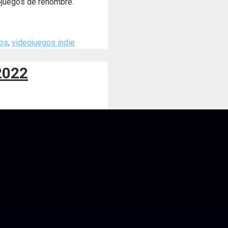
eojuegos de renombre.
gos
,
videojuegos indie
2022