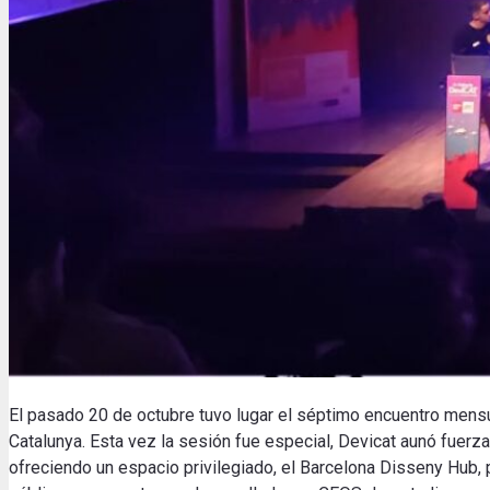
El pasado 20 de octubre tuvo lugar el séptimo encuentro mens
Catalunya. Esta vez la sesión fue especial, Devicat aunó fuerz
ofreciendo un espacio privilegiado, el Barcelona Disseny Hub,