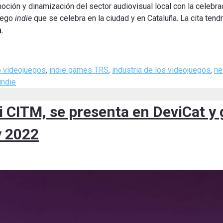
oción y dinamización del sector audiovisual local con la celebra
juego
indie
que se celebra en la ciudad y en Cataluña. La cita tendr
a
.
 videojuegos
,
indie games TRS
,
industria de los videojuegos
,
ne
indie
CITM, se presenta en DeviCat y 
y 2022