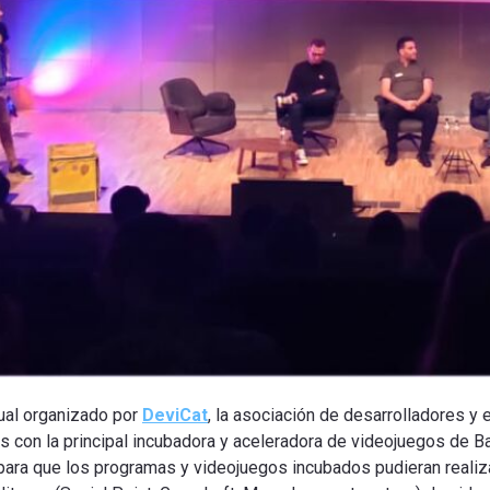
ual organizado por
DeviCat
, la asociación de desarrolladores y
as con la principal incubadora y aceleradora de videojuegos de B
 para que los programas y videojuegos incubados pudieran reali