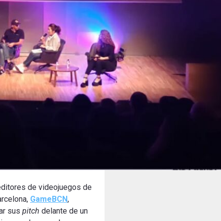
 editores de videojuegos de
arcelona,
GameBCN
,
zar sus
pitch
delante de un