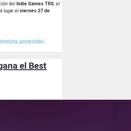
ción del
Indie Games TRS
, el
á lugar el
viernes 27 de
tworking
,
universidad-
gana el Best