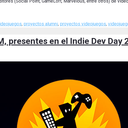
itores (Social Point, GameLoft, Marvelous, entre otros) de vid
videojuegos
,
proyectos alumni
,
proyectos videojuegos
,
videojue
M, presentes en el Indie Dev Day 