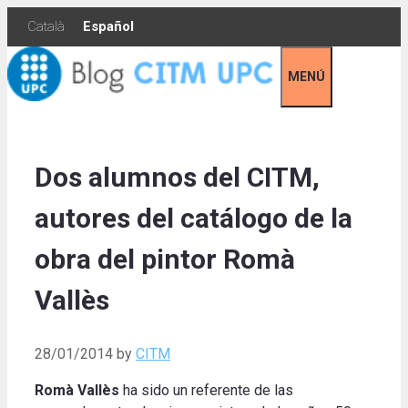
Skip
Català
Español
to
content
MENÚ
Dos alumnos del CITM,
autores del catálogo de la
obra del pintor Romà
Vallès
28/01/2014
by
CITM
Romà Vallès
ha sido un referente de las