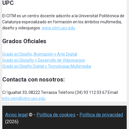
UPC
El CITM es un centro docente adscrito a la Universitat Politècnica de
Catalunya especializado en formación en los ámbitos multimedia,
diseño y videojuegos.
www.citm.upc.edu
Grados Oficiales
Grado en Diseño, Animación
y Arte Digital
Grado en Disseño y Desarrollo de Videojuegos
Grado en Diseño Digital y Tecnologias Multimedia
Contacta con nosotros:
C/ Igualtat 33, 08222 Terrassa Teléfono:(34) 93 112 03 67 Email:
info.citm@citm.upc.edu
Aviso legal
© -
Política de cookies
-
Política de privacidad
(2026)