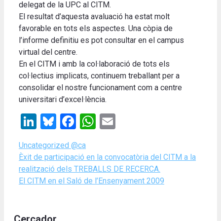
delegat de la UPC al CITM.
El resultat d’aquesta avaluació ha estat molt
favorable en tots els aspectes. Una còpia de
l’informe definitiu es pot consultar en el campus
virtual del centre.
En el CITM i amb la col·laboració de tots els
col·lectius implicats, continuem treballant per a
consolidar el nostre funcionament com a centre
universitari d’excel·lència.
LinkedIn
Bluesky
Facebook
WhatsApp
Email
Categories
Uncategorized @ca
Èxit de participació en la convocatòria del CITM a la
realització dels TREBALLS DE RECERCA.
El CITM en el Saló de l’Ensenyament 2009
Cercador