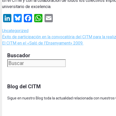
En el CITM y con la colaboración de todos los colectivos impl
universitario de excelencia.
LinkedIn
Bluesky
Facebook
WhatsApp
Email
Categories
Uncategorized
Éxito de participación en la convocatória del CITM para la r
El CITM en el «Saló de l’Ensenyament» 2009.
Buscador
Blog del CITM
Sigue en nuestro Blog toda la actualidad relacionada con nuestros