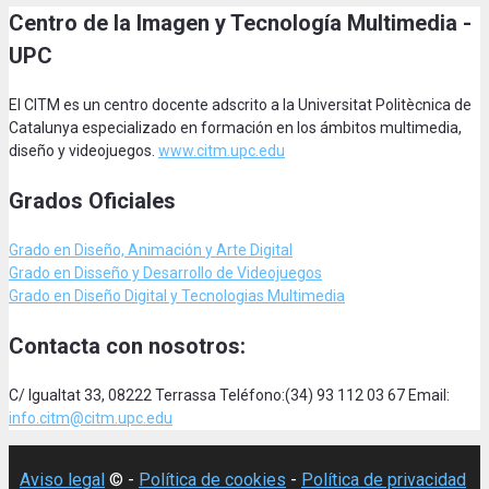
Centro de la Imagen y Tecnología Multimedia -
UPC
El CITM es un centro docente adscrito a la Universitat Politècnica de
Catalunya especializado en formación en los ámbitos multimedia,
diseño y videojuegos.
www.citm.upc.edu
Grados Oficiales
Grado en Diseño, Animación
y Arte Digital
Grado en Disseño y Desarrollo de Videojuegos
Grado en Diseño Digital y Tecnologias Multimedia
Contacta con nosotros:
C/ Igualtat 33, 08222 Terrassa Teléfono:(34) 93 112 03 67 Email:
info.citm@citm.upc.edu
Aviso legal
© -
Política de cookies
-
Política de privacidad