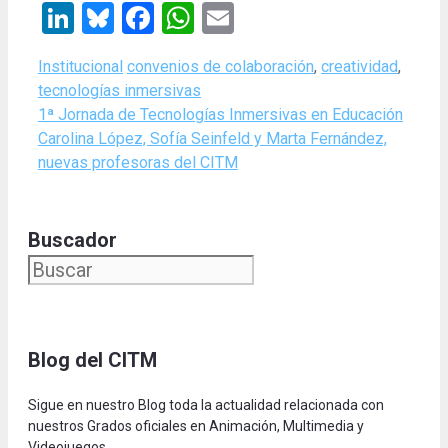
LinkedIn
Bluesky
Facebook
WhatsApp
Email
Categories
Tags
Institucional
convenios de colaboración
,
creatividad
,
tecnologías inmersivas
1ª Jornada de Tecnologías Inmersivas en Educación
Carolina López, Sofía Seinfeld y Marta Fernández,
nuevas profesoras del CITM
Buscador
Blog del CITM
Sigue en nuestro Blog toda la actualidad relacionada con
nuestros Grados oficiales en Animación, Multimedia y
Videojuegos.