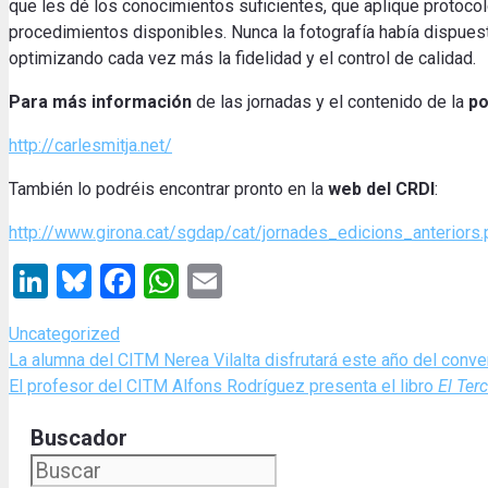
que les dé los conocimientos suficientes, que aplique protocol
procedimientos disponibles. Nunca la fotografía había dispue
optimizando cada vez más la fidelidad y el control de calidad.
Para más información
de las jornadas y el contenido de la
po
http://carlesmitja.net/
También lo podréis encontrar pronto en la
web del CRDI
:
http://www.girona.cat/sgdap/cat/jornades_edicions_anteriors.
LinkedIn
Bluesky
Facebook
WhatsApp
Email
Categories
Uncategorized
La alumna del CITM Nerea Vilalta disfrutará este año del conve
El profesor del CITM Alfons Rodríguez presenta el libro
El Ter
Buscador