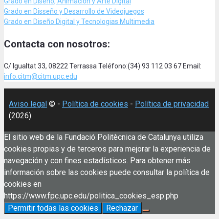
Grado en Diseño, Animación
y Arte Digital
Grado en Disseño y Desarrollo de Videojuegos
Grado en Diseño Digital y Tecnologias Multimedia
Contacta con nosotros:
C/ Igualtat 33, 08222 Terrassa Teléfono:(34) 93 112 03 67 Email:
info.citm@citm.upc.edu
Aviso legal
© -
Política de cookies
-
Política de privacidad
(2026)
El sitio web de la Fundació Politècnica de Catalunya utiliza
cookies propias y de terceros para mejorar la experiencia de
navegación y con fines estadísticos. Para obtener más
información sobre las cookies puede consultar la política de
cookies en
https://www.fpc.upc.edu/politica_cookies_esp.php
Permitir todas las cookies
Rechazar