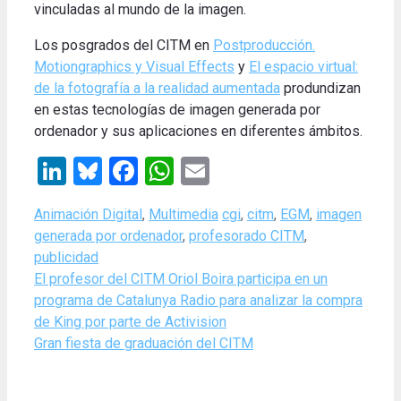
vinculadas al mundo de la imagen.
Los posgrados del CITM en
Postproducción.
Motiongraphics y Visual Effects
y
El espacio virtual:
de la fotografía a la realidad aumentada
produndizan
en estas tecnologías de imagen generada por
ordenador y sus aplicaciones en diferentes ámbitos.
LinkedIn
Bluesky
Facebook
WhatsApp
Email
Categories
Tags
Animación Digital
,
Multimedia
cgi
,
citm
,
EGM
,
imagen
generada por ordenador
,
profesorado CITM
,
publicidad
El profesor del CITM Oriol Boira participa en un
programa de Catalunya Radio para analizar la compra
de King por parte de Activision
Gran fiesta de graduación del CITM