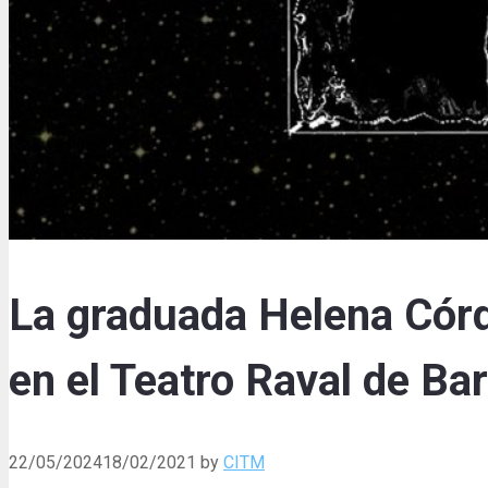
La graduada Helena Cór
en el Teatro Raval de Ba
22/05/2024
18/02/2021
by
CITM