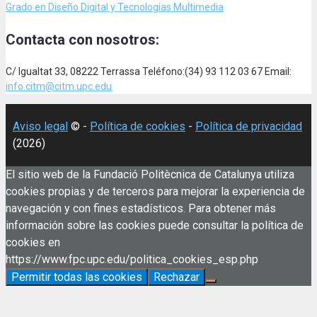
Grado en Diseño Digital y Tecnologias Multimedia
Contacta con nosotros:
C/ Igualtat 33, 08222 Terrassa Teléfono:(34) 93 112 03 67 Email:
info.citm@citm.upc.edu
Aviso legal
© -
Política de cookies
-
Política de privacidad
(2026)
El sitio web de la Fundació Politècnica de Catalunya utiliza
cookies propias y de terceros para mejorar la experiencia de
navegación y con fines estadísticos. Para obtener más
información sobre las cookies puede consultar la política de
cookies en
https://www.fpc.upc.edu/politica_cookies_esp.php
Permitir todas las cookies
Rechazar