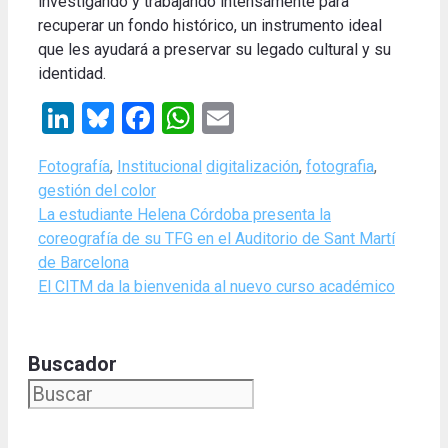
investigando y trabajando intensamente para
recuperar un fondo histórico, un instrumento ideal
que les ayudará a preservar su legado cultural y su
identidad.
LinkedIn
Bluesky
Facebook
WhatsApp
Email
Categories
Tags
Fotografía
,
Institucional
digitalización
,
fotografia
,
gestión del color
La estudiante Helena Córdoba presenta la
coreografía de su TFG en el Auditorio de Sant Martí
de Barcelona
El CITM da la bienvenida al nuevo curso académico
Buscador