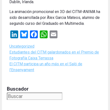
Dublín, Irlanda.
La animación promocional en 3D del CITM-ANIMA ha
sido desarrollada por Àlex Garcia Mateos, alumno de
segundo curso del Graduado en Multimedia.
LinkedIn
Bluesky
Facebook
WhatsApp
Email
Categories
Uncategorized
Estudiantes del CITM galardonados en el Premio de
Fotografía Caixa Terrassa
El CITM participa un año más en el Saló de
l’Ensenyament
Buscador