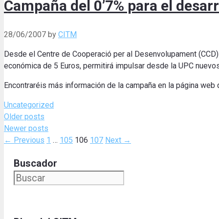
Campaña del 0’7% para el desarr
28/06/2007
by
CITM
Desde el Centre de Cooperació per al Desenvolupament (CCD) d
económica de 5 Euros, permitirá impulsar desde la UPC nuevos
Encontraréis más información de la campaña en la página web q
Categories
Uncategorized
Older posts
Newer posts
Page
Page
Page
Page
←
Previous
1
…
105
106
107
Next
→
Buscador