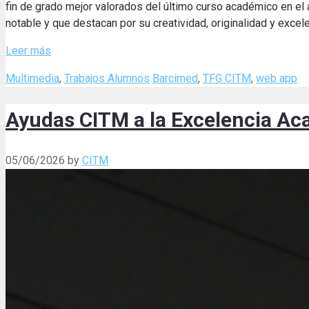
fin de grado mejor valorados del último curso académico en el 
notable y que destacan por su creatividad, originalidad y excele
Leer más
Categories
Tags
Multimedia
,
Trabajos Alumnos
Barcimed
,
TFG CITM
,
web app
Ayudas CITM a la Excelencia A
05/06/2026
by
CITM