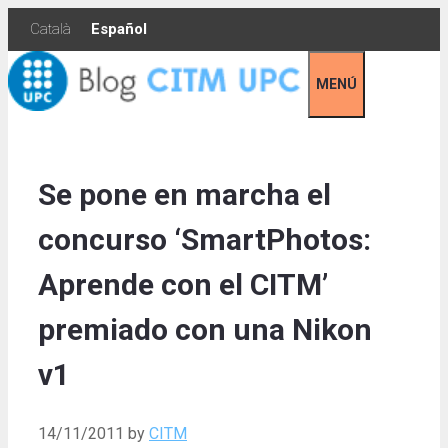
Skip
Català
Español
to
content
MENÚ
Se pone en marcha el
concurso ‘SmartPhotos:
Aprende con el CITM’
premiado con una Nikon
v1
14/11/2011
by
CITM