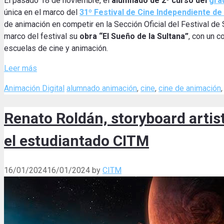
El pasado 18 de noviembre, el
alumnado de 2º curso del
gra
única en el marco del
31º Festival de Cine Independiente de B
de animación en competir en la Sección Oficial del Festival de
marco del festival su
obra “El Sueño de la Sultana”
, con un c
escuelas de cine y animación.
Leer más
Categories
Tags
Animación Digital
alumnado animación
,
cine
,
cine de animación
Renato Roldán, storyboard artis
el estudiantado CITM
16/01/2024
16/01/2024
by
CITM