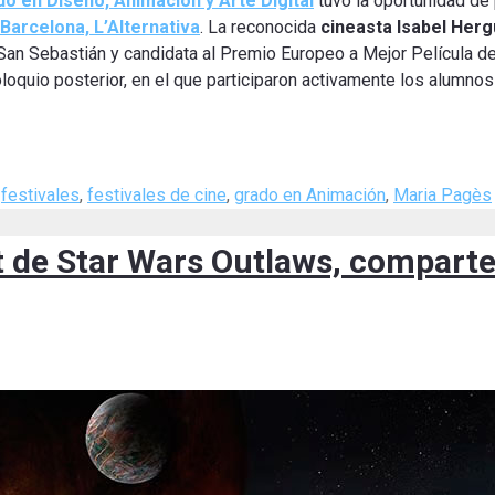
do en Diseño, Animación y Arte Digital
tuvo la oportunidad de 
arcelona, ​​L’Alternativa
. La reconocida
cineasta Isabel Her
 San Sebastián y candidata al Premio Europeo a Mejor Película d
oloquio posterior, en el que participaron activamente los alumnos
,
festivales
,
festivales de cine
,
grado en Animación
,
Maria Pagès
t de Star Wars Outlaws, comparte