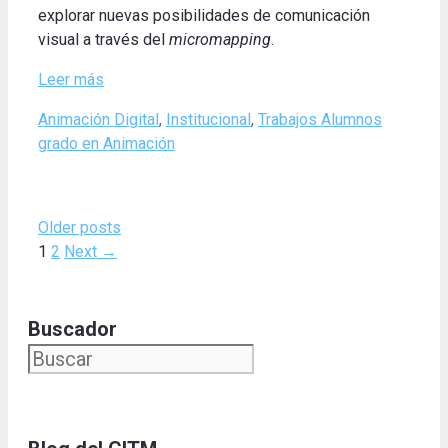
explorar nuevas posibilidades de comunicación
visual a través del
micromapping
.
Leer más
Categories
Tags
Animación Digital
,
Institucional
,
Trabajos Alumnos
grado en Animación
Older posts
Page
Page
1
2
Next
→
Buscador