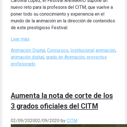
Carolina López, el Festival ANIMARIO supone un
nuevo reto para la profesora del CITM, que vuelve a
poner todo su conocimiento y experiencia en el
mundo de la animación en la dirección de contenidos
de este prestigioso Festival.
Leer más
Categories
Tags
Animación Digital
,
Concursos
,
Institucional
animación
,
animación digital
,
grado en Animación
,
proyectos
profesorado
Aumenta la nota de corte de los
3 grados oficiales del CITM
02/09/2020
02/09/2020
by
CITM