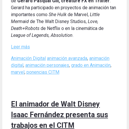
de
Gerard Pasqual Gill, creature FX en Trixter
.
Gerard ha participado en proyectos de animación tan
importantes como
She Hulk
de Marvel,
Little
Mermaid
de The Walt Disney Studios,
Love,
Death+Robots
de Netflix o en la cinemática de
League of Legends, Absolution
.
Leer más
Categories
Tags
Animación Digital
animación avanzada
,
animación
digital
,
animación personajes
,
grado en Animación
,
marvel
,
ponencias CITM
El animador de Walt Disney
Isaac Fernández presenta sus
trabajos en el CITM