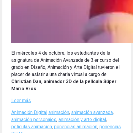
El miércoles 4 de octubre, los estudiantes de la
asignatura de Animación Avanzada de 3.er curso del
grado en Diseño, Animación y Arte Digital tuvieron el
placer de asistir a una charla virtual a cargo de
Christian Dan, animador 3D de la película Súper
Mario Bros
.
Leer más
Categories
Tags
Animación Digital
animación
,
animación avanzada
,
animación personajes
,
animación y arte digital
,
películas animación
,
ponencias animación
,
ponencias