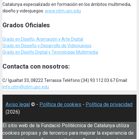
Catalunya especializado en formación en los ámbitos multimedia,
diseño y videojuegos.
www.citm.upc.edu
Grados Oficiales
Grado en Diseño, Animación
y Arte Digital
Grado en Disseño y Desarrollo de Videojuegos
Grado en Diseño Digital y Tecnologias Multimedia
Contacta con nosotros:
C/ Igualtat 33, 08222 Terrassa Teléfono:(34) 93 112 03 67 Email:
info.citm@citm.upc.edu
Aviso legal
© -
Política de cookies
-
Política de privacidad
(2026)
El sitio web de la Fundació Politècnica de Catalunya utiliza
cookies propias y de terceros para mejorar la experiencia de