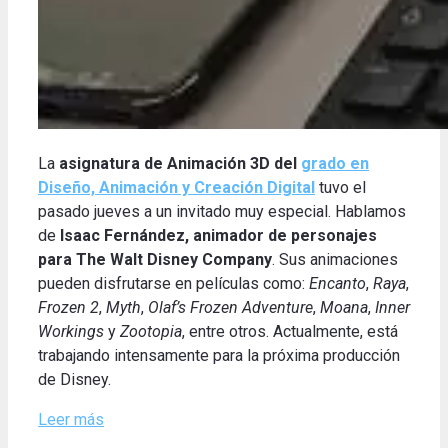
La
asignatura de Animación 3D del
grado en
Diseño, Animación y Creación Digital
tuvo el
pasado jueves a un invitado muy especial. Hablamos
de
Isaac Fernández, animador de personajes
para The Walt Disney Company
. Sus animaciones
pueden disfrutarse en películas como:
Encanto
,
Raya
,
Frozen 2
,
Myth
,
Olaf’s Frozen Adventure
,
Moana
,
Inner
Workings
y
Zootopia
, entre otros. Actualmente, está
trabajando intensamente para la próxima producción
de Disney.
Leer más