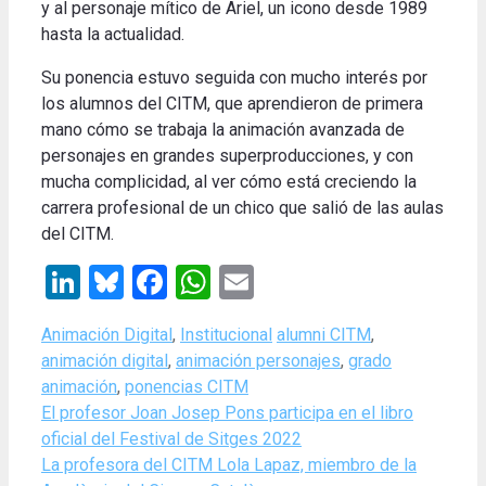
y al personaje mítico de Ariel, un icono desde 1989
hasta la actualidad.
Su ponencia estuvo seguida con mucho interés por
los alumnos del CITM, que aprendieron de primera
mano cómo se trabaja la animación avanzada de
personajes en grandes superproducciones, y con
mucha complicidad, al ver cómo está creciendo la
carrera profesional de un chico que salió de las aulas
del CITM.
LinkedIn
Bluesky
Facebook
WhatsApp
Email
Categories
Tags
Animación Digital
,
Institucional
alumni CITM
,
animación digital
,
animación personajes
,
grado
animación
,
ponencias CITM
El profesor Joan Josep Pons participa en el libro
oficial del Festival de Sitges 2022
La profesora del CITM Lola Lapaz, miembro de la