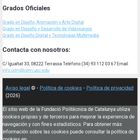
Grados Oficiales
Grado en Diseño, Animación
y Arte Digital
Grado en Disseño y Desarrollo de Videojuegos
Grado en Diseño Digital y Tecnologias Multimedia
Contacta con nosotros:
C/ Igualtat 33, 08222 Terrassa Teléfono:(34) 93 112 03 67 Email:
info.citm@citm.upc.edu
Aviso legal
© -
Política de cookies
-
Política de privacidad
(2026)
El sitio web de la Fundació Politècnica de Catalunya utiliza
cookies propias y de terceros para mejorar la experiencia de
navegación y con fines estadísticos. Para obtener más
información sobre las cookies puede consultar la política de
cookies en