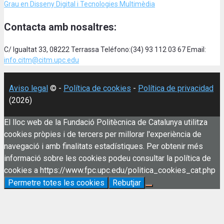
Grau en Disseny Digital i Tecnologies Multimèdia
Contacta amb nosaltres:
C/ Igualtat 33, 08222 Terrassa Teléfono:(34) 93 112 03 67 Email:
info.citm@citm.upc.edu
Aviso legal
© -
Política de cookies
-
Política de privacidad
(2026)
El lloc web de la Fundació Politècnica de Catalunya utilitza
cookies pròpies i de tercers per millorar l'experiència de
navegació i amb finalitats estadístiques. Per obtenir més
informació sobre les cookies podeu consultar la política de
cookies a https://www.fpc.upc.edu/politica_cookies_cat.php
Permetre totes les cookies
Rebutjar