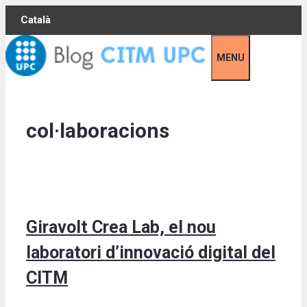
Skip
Català
to
content
MENU
col·laboracions
Giravolt Crea Lab, el nou
laboratori d’innovació digital del
CITM