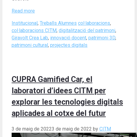
Read more
Categories
Tags
Institucional
,
Treballs Alumnes
col·laboracions
,
col·laboracions CITM
,
digitalització del patrimoni
,
Giravolt Crea Lab
,
innovació docent
,
patrimoni 3D
,
patrimoni cultural
,
projectes digitals
CUPRA Gamified Car, el
laboratori d’idees CITM per
explorar les tecnologies digitals
aplicades al cotxe del futur
3 de maig de 2022
3 de maig de 2022
by
CITM