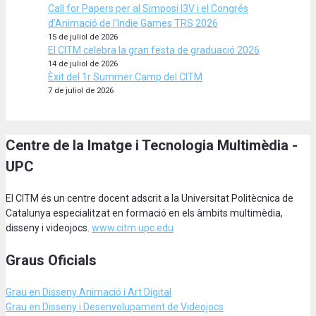
Call for Papers per al Simposi I3V i el Congrés
d’Animació de l’Indie Games TRS 2026
15 de juliol de 2026
El CITM celebra la gran festa de graduació 2026
14 de juliol de 2026
Èxit del 1r Summer Camp del CITM
7 de juliol de 2026
Centre de la Imatge i Tecnologia Multimèdia -
UPC
El CITM és un centre docent adscrit a la Universitat Politècnica de
Catalunya especialitzat en formació en els àmbits multimèdia,
disseny i videojocs.
www.citm.upc.edu
Graus Oficials
Grau en Disseny Animació
i Art Digital
Grau en Disseny i Desenvolupament de Videojocs