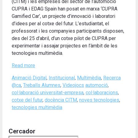
(CITM) i les empreses del sector de l’automoció
CUPRA i EDAG Spain han posat en marxa ‘CUPRA
Gamified Car’, un projecte d’innovació i laboratori
d’idees per al cotxe del futur. L’estudiantat, el
professorat i les companyies participants disposen,
des del 25 d’abril, d’un cotxe pilot de CUPRA per
experimentar i assajar projectes en l’àmbit de les
tecnologies multimèdia.
Read more
Categories
Animació Digital
,
Institucional
,
Multimèdia
,
Recerca
Tags
@ca
,
Treballs Alumnes
,
Videojocs
automoció
,
col·laboració universitat-empresa
,
col·laboracions
,
cotxe del futur
,
docència CITM
,
noves tecnologies
,
tecnologies multimèdia
Cercador