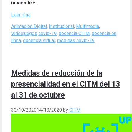
noviembre.
Leer más
Categories
Animación Digital
,
Institucional
,
Multimedia
,
Tags
Videojuegos
covid-19
,
docència CITM
,
docencia en
línea
,
docencia virtual
,
medidas covid-19
Medidas de reducción de la
presencialidad en el CITM del 13
al 31 de octubre
30/10/2020
14/10/2020
by
CITM