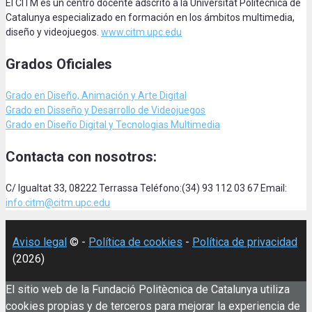
El CITM es un centro docente adscrito a la Universitat Politècnica de
Catalunya especializado en formación en los ámbitos multimedia,
diseño y videojuegos.
www.citm.upc.edu
Grados Oficiales
Grado en Diseño, Animación
y Arte Digital
Grado en Disseño y Desarrollo de Videojuegos
Grado en Diseño Digital y Tecnologias Multimedia
Contacta con nosotros:
C/ Igualtat 33, 08222 Terrassa Teléfono:(34) 93 112 03 67 Email:
info.citm@citm.upc.edu
Aviso legal
© -
Política de cookies
-
Política de privacidad
(2026)
El sitio web de la Fundació Politècnica de Catalunya utiliza
cookies propias y de terceros para mejorar la experiencia de