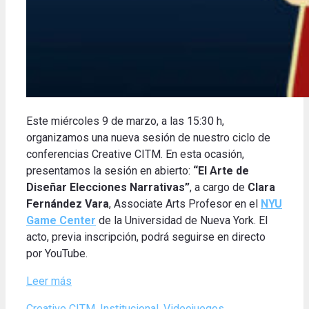
Este miércoles 9 de marzo, a las 15:30 h,
organizamos una nueva sesión de nuestro ciclo de
conferencias Creative CITM. En esta ocasión,
presentamos la sesión en abierto:
“El Arte de
Diseñar Elecciones Narrativas”
, a cargo de
Clara
Fernández Vara
, Associate Arts Profesor en el
NYU
Game Center
de la Universidad de Nueva York. El
acto, previa inscripción, podrá seguirse en directo
por YouTube.
Leer más
Categories
Tags
Creative CITM
,
Institucional
,
Videojuegos