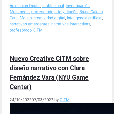
Categories
Animación Digital
,
Institucional
,
Investigación
,
Tags
Multimedia
,
profesorado
arte y diseño
,
Bruno Caldas
,
Carla Molins
,
creatividad digital
,
inteligencia artificial
,
narrativas emergentes
,
narrativas interactivas
,
profesorado CITM
Nuevo Creative CITM sobre
diseño narrativo con Clara
Fernández Vara (NYU Game
Center)
24/10/2022
07/03/2022
by
CITM