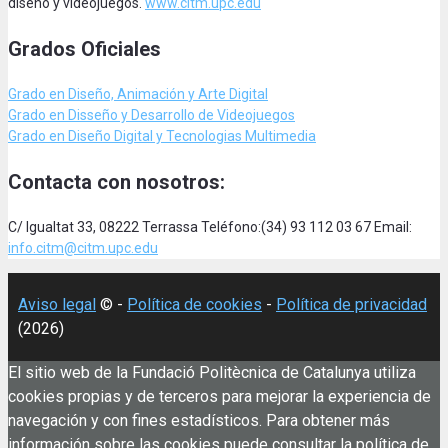
diseño y videojuegos.
www.citm.upc.edu
Grados Oficiales
Grado en Diseño, Animación
y Arte Digital
Grado en Disseño y Desarrollo de Videojuegos
Grado en Diseño Digital y Tecnologias Multimedia
Contacta con nosotros:
C/ Igualtat 33, 08222 Terrassa Teléfono:(34) 93 112 03 67 Email:
info.citm@citm.upc.edu
Aviso legal
© -
Política de cookies
-
Política de privacidad
(2026)
El sitio web de la Fundació Politècnica de Catalunya utiliza
cookies propias y de terceros para mejorar la experiencia de
navegación y con fines estadísticos. Para obtener más
información sobre las cookies puede consultar la política de