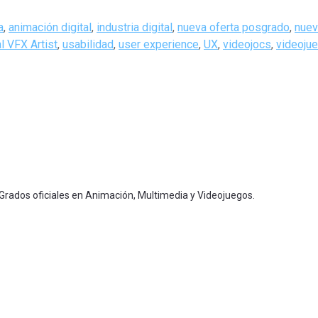
a
,
animación digital
,
industria digital
,
nueva oferta posgrado
,
nuev
l VFX Artist
,
usabilidad
,
user experience
,
UX
,
videojocs
,
videoju
 Grados oficiales en Animación, Multimedia y Videojuegos.