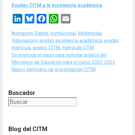
Ayudas CITM a la excelencia académica
LinkedIn
Bluesky
Facebook
WhatsApp
Email
Categories
Animación Digital
,
Institucional
,
Multimedia
,
Tags
Videojuegos
ayudas excelencia académica
,
ayudas
matrícula
,
grados CITM
,
matrícula CITM
Se prorroga el plazo para solicitar la beca del
Ministerio de Educación para el curso 2022-2023
Nuevo seminario de investigación CITM
Buscador
Blog del CITM