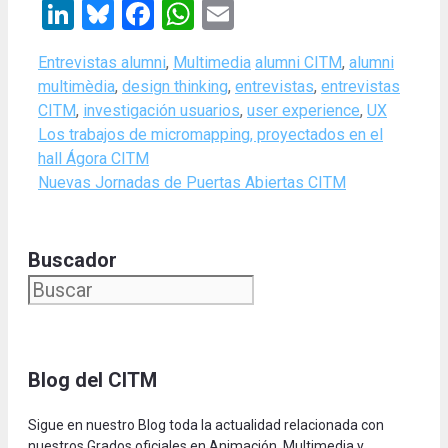
LinkedIn
Bluesky
Facebook
WhatsApp
Email
Categories
Tags
Entrevistas alumni
,
Multimedia
alumni CITM
,
alumni
multimèdia
,
design thinking
,
entrevistas
,
entrevistas
CITM
,
investigación usuarios
,
user experience
,
UX
Los trabajos de micromapping, proyectados en el
hall Ágora CITM
Nuevas Jornadas de Puertas Abiertas CITM
Buscador
Blog del CITM
Sigue en nuestro Blog toda la actualidad relacionada con
nuestros Grados oficiales en Animación, Multimedia y