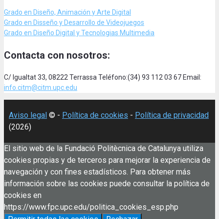
Grado en Diseño, Animación
y Arte Digital
Grado en Disseño y Desarrollo de Videojuegos
Grado en Diseño Digital y Tecnologias Multimedia
Contacta con nosotros:
C/ Igualtat 33, 08222 Terrassa Teléfono:(34) 93 112 03 67 Email:
info.citm@citm.upc.edu
Aviso legal
© -
Política de cookies
-
Política de privacidad
(2026)
El sitio web de la Fundació Politècnica de Catalunya utiliza
cookies propias y de terceros para mejorar la experiencia de
navegación y con fines estadísticos. Para obtener más
información sobre las cookies puede consultar la política de
cookies en
https://www.fpc.upc.edu/politica_cookies_esp.php