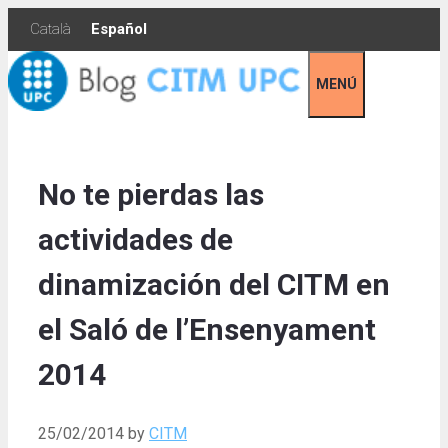
Skip
Català
Español
to
content
MENÚ
No te pierdas las
actividades de
dinamización del CITM en
el Saló de l’Ensenyament
2014
25/02/2014
by
CITM