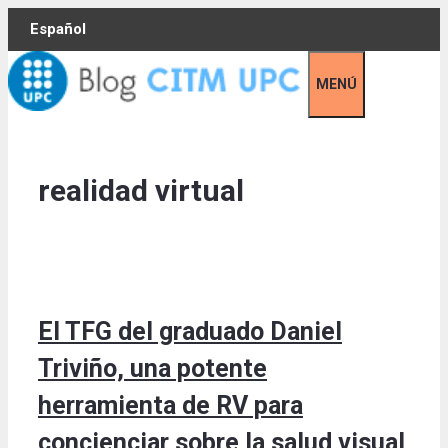
Skip
Español
to
content
MENÚ
realidad virtual
El TFG del graduado Daniel
Triviño, una potente
herramienta de RV para
concienciar sobre la salud visual