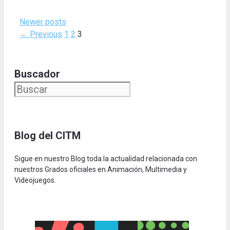
Newer posts
Page
Page
Page
←
Previous
1
2
3
Buscador
Blog del CITM
Sigue en nuestro Blog toda la actualidad relacionada con
nuestros Grados oficiales en Animación, Multimedia y
Videojuegos.