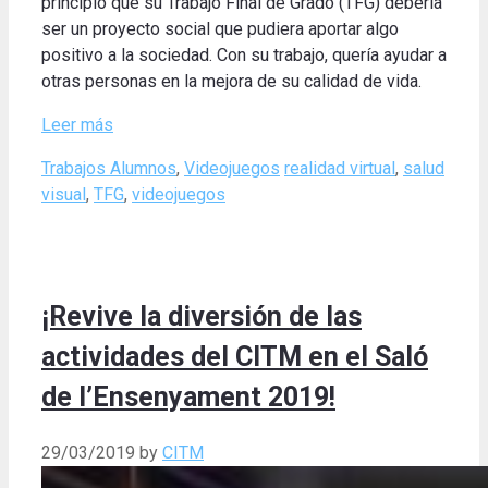
principio que su Trabajo Final de Grado (TFG) debería
ser un proyecto social que pudiera aportar algo
positivo a la sociedad. Con su trabajo, quería ayudar a
otras personas en la mejora de su calidad de vida.
Leer más
Categories
Tags
Trabajos Alumnos
,
Videojuegos
realidad virtual
,
salud
visual
,
TFG
,
videojuegos
¡Revive la diversión de las
actividades del CITM en el Saló
de l’Ensenyament 2019!
29/03/2019
by
CITM