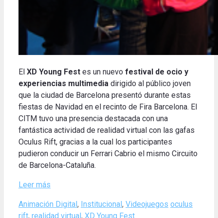
El
XD Young Fest
es un nuevo
festival de ocio y
experiencias multimedia
dirigido al público joven
que la ciudad de Barcelona presentó durante estas
fiestas de Navidad en el recinto de Fira Barcelona. El
CITM tuvo una presencia destacada con una
fantástica actividad de realidad virtual con las gafas
Oculus Rift, gracias a la cual los participantes
pudieron conducir un Ferrari Cabrio el mismo Circuito
de Barcelona-Cataluña.
Leer más
Categories
Tags
Animación Digital
,
Institucional
,
Videojuegos
oculus
rift
,
realidad virtual
,
XD Young Fest