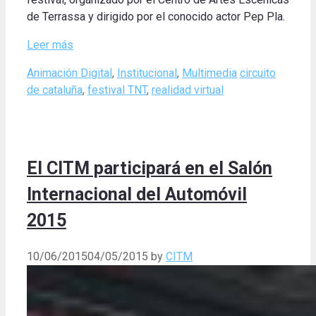
de Terrassa y dirigido por el conocido actor Pep Pla.
Leer más
Categories
Tags
Animación Digital
,
Institucional
,
Multimedia
circuito
de cataluña
,
festival TNT
,
realidad virtual
El CITM participará en el Salón
Internacional del Automóvil
2015
10/06/2015
04/05/2015
by
CITM