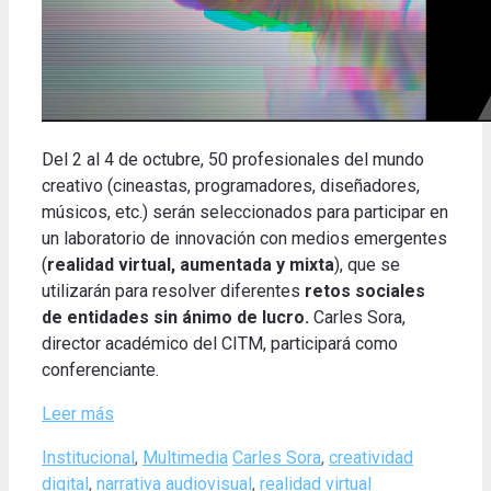
Del 2 al 4 de octubre, 50 profesionales del mundo
creativo (cineastas, programadores, diseñadores,
músicos, etc.) serán seleccionados para participar en
un laboratorio de innovación con medios emergentes
(
realidad virtual, aumentada y mixta
), que se
utilizarán para resolver diferentes
retos sociales
de entidades sin ánimo de lucro.
Carles Sora,
director académico del CITM, participará como
conferenciante.
Leer más
Categories
Tags
Institucional
,
Multimedia
Carles Sora
,
creatividad
digital
,
narrativa audiovisual
,
realidad virtual