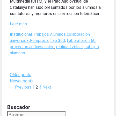
Multimedia (CITM) y el Parc Audiovisual de
Catalunya han sido presentados por los alumnos a
sus tutores y mentores en una reunión telemática.
Leer más
Categories
Tags
Institucional
,
Trabajos Alumnos
colaboración
universidad-empresa
,
Lab 360
,
Laboratorio 360
,
proyectos audiovisuales
,
realidad virtual
,
trabajos
alumnos
Older posts
Newer posts
Page
Page
Page
←
Previous
1
2
3
Next
→
Buscador