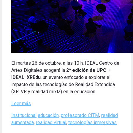
El martes 26
de octubre
, a las
10
h
,
IDEAL
Centro
de
Artes
Digitales
acogerá
la
2ª edición
de
UPC
+
IDEAL
:
XREdu
,
un evento
enfocado
a explorar
el
impacto
de las tecnologías de
Realidad
Extendida
(
XR
,
VR
y realidad
mixta
)
en la educación
.
Leer más
Categories
Tags
Institucional
educación
,
profesorado CITM
,
realidad
aumentada
,
realidad virtual
,
tecnologías inmersivas