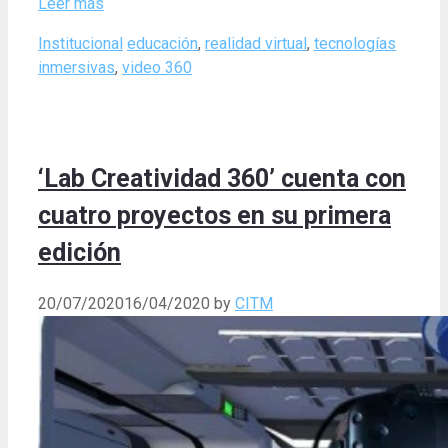
Leer más
Categories
Tags
Institucional
educación
,
realidad virtual
,
tecnologías
inmersivas
,
video 360
‘Lab Creatividad 360’ cuenta con
cuatro proyectos en su primera
edición
20/07/2020
16/04/2020
by
CITM