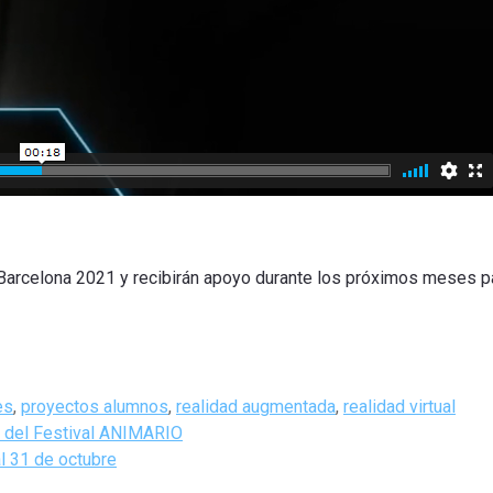
rcelona 2021 y recibirán apoyo durante los próximos meses par
es
,
proyectos alumnos
,
realidad augmentada
,
realidad virtual
s del Festival ANIMARIO
l 31 de octubre