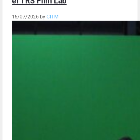
el TRS Film Lab
16/07/2026
by
CITM