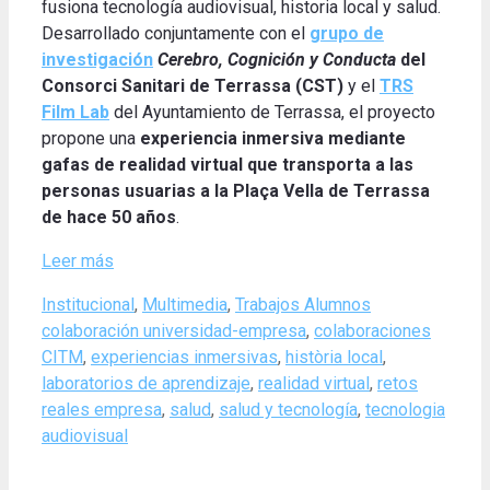
fusiona tecnología audiovisual, historia local y salud.
Desarrollado conjuntamente con el
grupo de
investigación
Cerebro, Cognición y Conducta
del
Consorci Sanitari de Terrassa (CST)
y el
TRS
Film Lab
del Ayuntamiento de Terrassa, el proyecto
propone una
experiencia inmersiva mediante
gafas de realidad virtual que transporta a las
personas usuarias a la Plaça Vella de Terrassa
de hace 50 años
.
Leer más
Categories
Tags
Institucional
,
Multimedia
,
Trabajos Alumnos
colaboración universidad-empresa
,
colaboraciones
CITM
,
experiencias inmersivas
,
història local
,
laboratorios de aprendizaje
,
realidad virtual
,
retos
reales empresa
,
salud
,
salud y tecnología
,
tecnologia
audiovisual