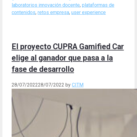
laboratorios innovación docente
,
plataformas de
contenidos
,
retos empresa
,
user experience
El proyecto CUPRA Gamified Car
elige al ganador que pasa a la
fase de desarrollo
28/07/2022
28/07/2022
by
CITM