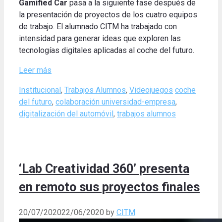
Gamified Car
pasa a la siguiente fase después de
la presentación de proyectos de los cuatro equipos
de trabajo.
El alumnado CITM ha trabajado con
intensidad para generar ideas que exploren las
tecnologías digitales aplicadas al coche del futuro
.
Leer más
Categories
Tags
Institucional
,
Trabajos Alumnos
,
Videojuegos
coche
del futuro
,
colaboración universidad-empresa
,
digitalización del automóvil
,
trabajos alumnos
‘Lab Creatividad 360’ presenta
en remoto sus proyectos finales
20/07/2020
22/06/2020
by
CITM