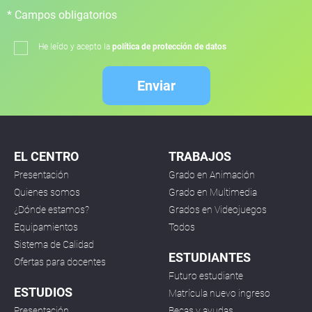
* Campos obligatorios
He leído y acepto la
política de protección de datos
Enviar
EL CENTRO
TRABAJOS
Presentación
Grado en Animación
Quienes somos
Grado en Multimedia
¿Dónde estamos?
Grados en Videojuegos
Equipamientos
Todos
Sistema de Calidad
ESTUDIANTES
Ofertas para docentes
Futuro estudiante
ESTUDIOS
Matrícula nuevo ingreso
Presentación
Becas y ayudas