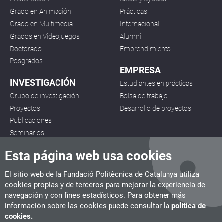
Grado en Animación
Prácticas
Grado en Multimedia
Internacional
Grados en Videojuegos
Alumni
Doctorado
Emprendimiento
Posgrados
EMPRESA
INVESTIGACIÓN
Estudiantes en prácticas
Grupo de investigación
Bolsa de trabajo
Proyectos
Desarrollo de proyectos
Publicaciones
Seminarios
Esta página web usa cookies
El sitio web de la Fundació Politècnica de Catalunya utiliza
cookies propias y de terceros para mejorar la experiencia de
navegación y con fines estadísticos. Para obtener más
CITM
información sobre las cookies puede consultar la
política de
C/ de la Igualtat, 33, 08222 Terrassa
cookies.
Tel. 93 112 03 67
info.citm@citm.upc.edu