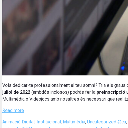
Vols dedicar-te professionalment al teu somni? Tria els graus 
juliol de 2022
(ambdós inclosos) podràs fer la
preinscripció u
Multimèdia o Videojocs amb nosaltres és necessari que realitzi
Read more
Categories
Animació Digital
,
Institucional
,
Multimèdia
,
Uncategorized @ca
,