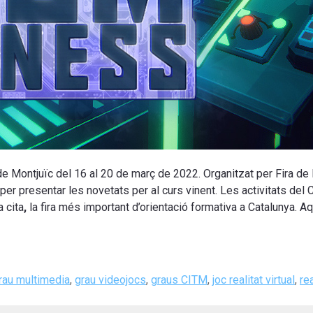
 de Montjuïc del 16 al 20 de març de 2022. Organitzat per Fira de
er presentar les novetats per al curs vinent. Les activitats del 
 cita
,
la fira més important d’orientació formativa a Catalunya. A
rau multimedia
,
grau videojocs
,
graus CITM
,
joc realitat virtual
,
rea