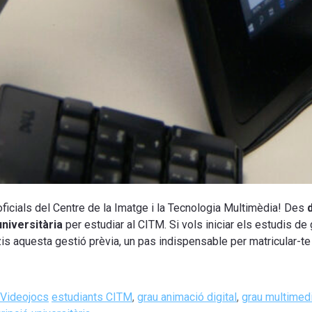
oficials del Centre de la Imatge i la Tecnologia Multimèdia! Des
niversitària
per estudiar al CITM. Si vols iniciar els estudis de 
s aquesta gestió prèvia, un pas indispensable per matricular-te 
Tags
Videojocs
estudiants CITM
,
grau animació digital
,
grau multimed