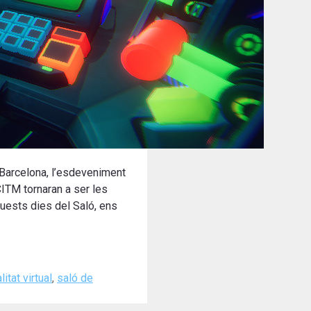
 Barcelona, l’esdeveniment
CITM tornaran a ser les
quests dies del Saló, ens
litat virtual
,
saló de