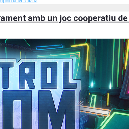
ripció universitària
yament amb un joc cooperatiu de r