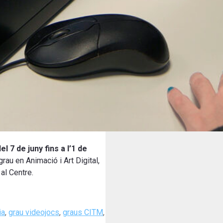
del
7 de juny fins a l’1 de
grau en Animació i Art Digital,
al Centre.
ia
,
grau videojocs
,
graus CITM
,