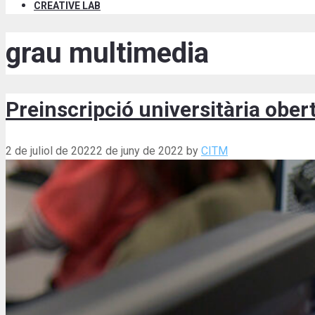
CREATIVE LAB
grau multimedia
Preinscripció universitària oberta 
2 de juliol de 2022
2 de juny de 2022
by
CITM