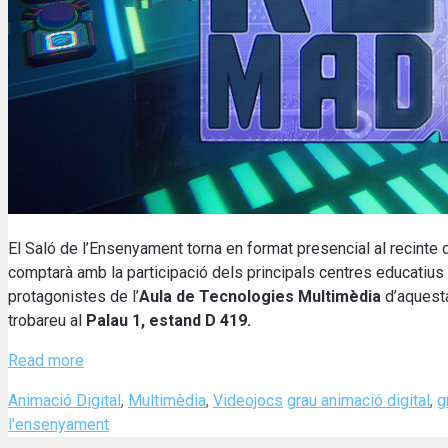
El Saló de l’Ensenyament torna en format presencial al recinte
comptarà amb la participació dels principals centres educatius p
protagonistes de l’
Aula de Tecnologies Multimèdia
d’aquesta
trobareu al
Palau 1, estand D 419.
Read more
Categories
Tags
Animació Digital
,
Multimèdia
,
Videojocs
grau animació digital
,
g
l'ensenyament