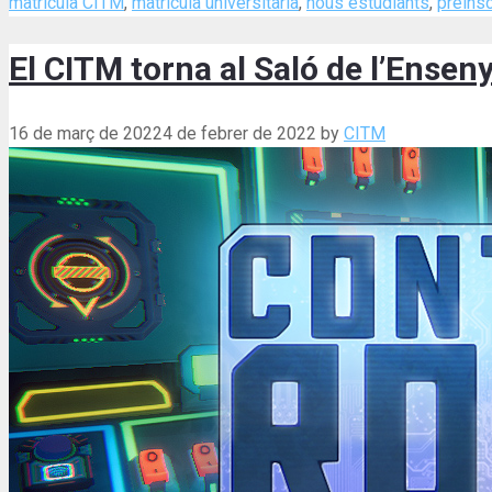
matrícula CITM
,
matrícula universitària
,
nous estudiants
,
preinsc
El CITM torna al Saló de l’Ensen
16 de març de 2022
4 de febrer de 2022
by
CITM