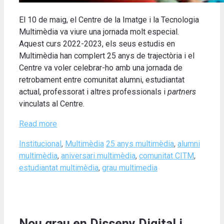
El 10 de maig, el Centre de la Imatge i la Tecnologia
Multimèdia va viure una jornada molt especial.
Aquest curs 2022-2023, els seus estudis en
Multimèdia han complert 25 anys de trajectòria i el
Centre va voler celebrar-ho amb una jornada de
retrobament entre comunitat alumni, estudiantat
actual, professorat i altres professionals i
partners
vinculats al Centre.
Read more
Categories
Tags
Institucional
,
Multimèdia
25 anys multimèdia
,
alumni
multimèdia
,
aniversari multimèdia
,
comunitat CITM
,
estudiantat multimèdia
,
grau multimedia
Nou grau en Disseny Digital i