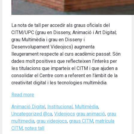
La nota de tall per accedir als graus oficials del
CITM/UPC (grau en Disseny, Animació i Art Digital;
grau Multimèdia i grau en Disseny i
Desenvolupament Videojocs) augmenta
lleugerament respecte al curs acadèmic passat.
Són
dades molt positives que reflecteixen l’interès per
les titulacions que imparteix el CITM i que ajuden a
consolidar el Centre com a referent en l’àmbit de la
creativitat digital i les tecnologies multimèdia
.
Read more
Categories
Animació Digital
,
Institucional
,
Multimèdia
,
Tags
Uncategorized @ca
,
Videojocs
grau animació
,
grau
multimedia
,
grau videojocs
,
graus CITM
,
matrícula
CITM
,
notes tall