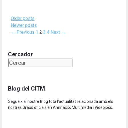
Older posts
Newer posts
Page
Page
Page
Page
←
Previous
1
2
3
4
Next
→
Cercador
Blog del CITM
Segueix al nostre Blog tota l’actualitat relacionada amb els
nostres Graus oficials en Animació, Multimèdia i Videojocs.