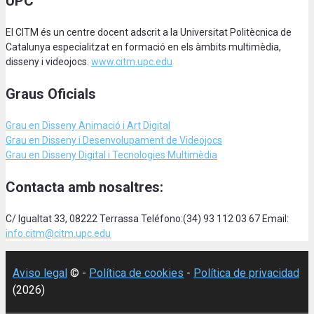
UPC
El CITM és un centre docent adscrit a la Universitat Politècnica de
Catalunya especialitzat en formació en els àmbits multimèdia,
disseny i videojocs.
www.citm.upc.edu
Graus Oficials
Grau en Disseny Animació
i Art Digital
Grau en Disseny i Desenvolupament de Videojocs
Grau en Disseny Digital i Tecnologies Multimèdia
Contacta amb nosaltres:
C/ Igualtat 33, 08222 Terrassa Teléfono:(34) 93 112 03 67 Email:
info.citm@citm.upc.edu
Aviso legal
© -
Política de cookies
-
Política de privacidad
(2026)