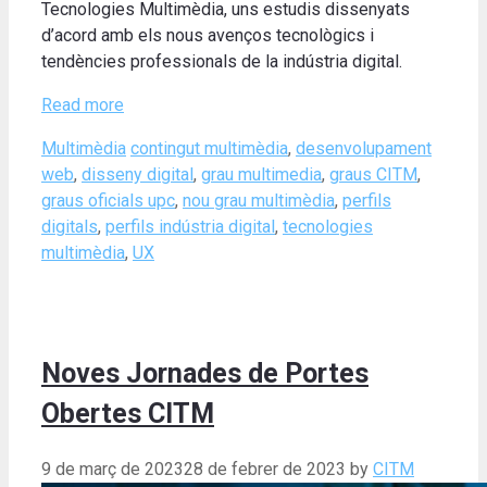
Tecnologies Multimèdia, uns estudis dissenyats
d’acord amb els nous avenços tecnològics i
tendències professionals de la indústria digital.
Read more
Categories
Tags
Multimèdia
contingut multimèdia
,
desenvolupament
web
,
disseny digital
,
grau multimedia
,
graus CITM
,
graus oficials upc
,
nou grau multimèdia
,
perfils
digitals
,
perfils indústria digital
,
tecnologies
multimèdia
,
UX
Noves Jornades de Portes
Obertes CITM
9 de març de 2023
28 de febrer de 2023
by
CITM