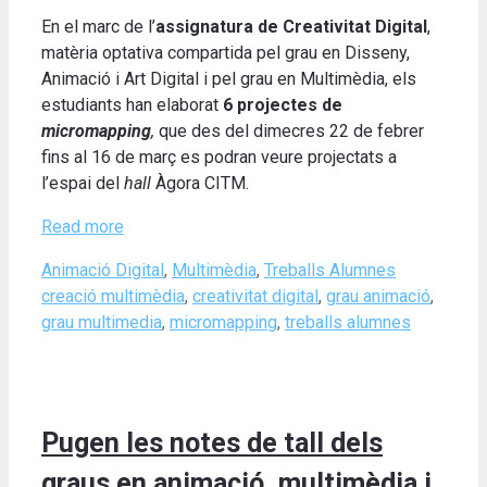
En el marc de l’
assignatura de Creativitat Digital
,
matèria optativa compartida pel grau en Disseny,
Animació i Art Digital i pel grau en Multimèdia, els
estudiants han elaborat
6 projectes de
micromapping
,
que des del dimecres 22 de febrer
fins al 16 de març es podran veure projectats a
l’espai del
hall
Àgora CITM.
Read more
Categories
Tags
Animació Digital
,
Multimèdia
,
Treballs Alumnes
creació multimèdia
,
creativitat digital
,
grau animació
,
grau multimedia
,
micromapping
,
treballs alumnes
Pugen les notes de tall dels
graus en animació, multimèdia i