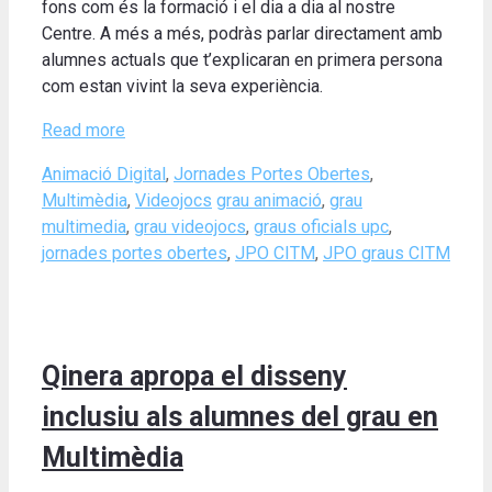
fons com és la formació i el dia a dia al nostre
Centre. A més a més, podràs parlar directament amb
alumnes actuals que t’explicaran en primera persona
com estan vivint la seva experiència.
Read more
Categories
Animació Digital
,
Jornades Portes Obertes
,
Tags
Multimèdia
,
Videojocs
grau animació
,
grau
multimedia
,
grau videojocs
,
graus oficials upc
,
jornades portes obertes
,
JPO CITM
,
JPO graus CITM
Qinera apropa el disseny
inclusiu als alumnes del grau en
Multimèdia