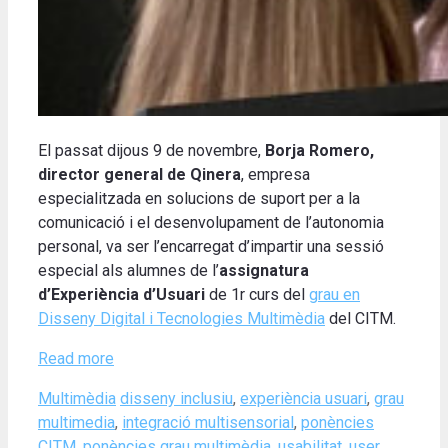
El passat dijous 9 de novembre,
Borja Romero,
director general de Qinera
, empresa
especialitzada en solucions de suport per a la
comunicació i el desenvolupament de l’autonomia
personal, va ser l’encarregat d’impartir una sessió
especial als alumnes de l’
assignatura
d’Experiència d’Usuari
de 1r curs del
grau en
Disseny Digital i Tecnologies Multimèdia
del CITM.
Read more
Categories
Tags
Multimèdia
disseny inclusiu
,
experiència usuari
,
grau
multimedia
,
integració multisensorial
,
ponències
CITM
,
ponències grau multimèdia
,
usabilitat
,
user