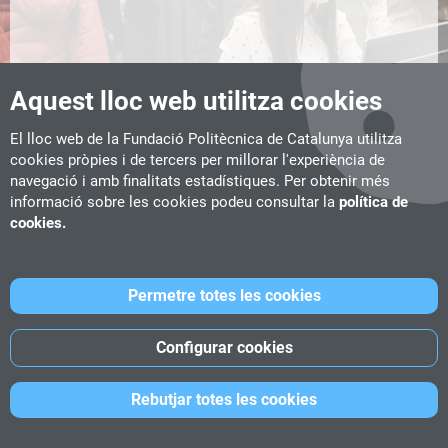
+25
1.788
Aquest lloc web utilitza cookies
El lloc web de la Fundació Politècnica de Catalunya utilitza
ANYS D'EXPERIÈNCIA
TITULATS
cookies pròpies i de tercers per millorar l'experiència de
navegació i amb finalitats estadístiques. Per obtenir més
informació sobre les cookies podeu consultar la
política de
cookies.
580
87,7%
Permetre totes les cookies
ESTUDIANTS CURS 2024-
NIVELL D'OCUPACIÓ
2025
LABORAL
Configurar cookies
+26.000
37
Rebutjar totes les cookies