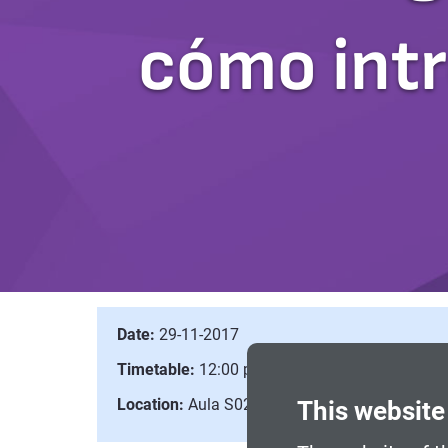
cómo intr
Date:
29-11-2017
Timetable:
12:00 pm to 1:30 pm
Location:
Aula S02 del CITM (c/ de la Igualtat 
This website