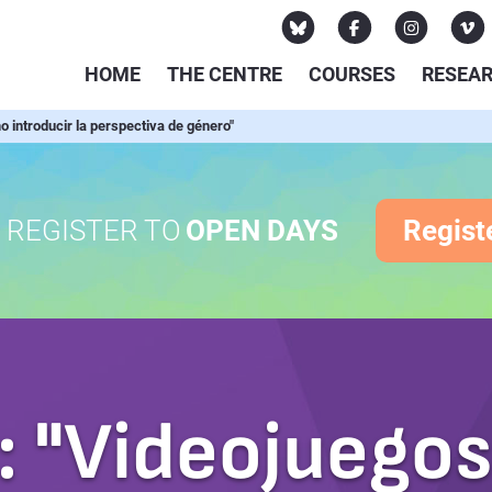
HOME
THE CENTRE
COURSES
RESEA
ntroducir la perspectiva de género"
REGISTER TO
OPEN DAYS
Regist
 "Videojuegos