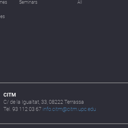
ames
Seminars
All
ses
CITM
C/ de la Igualtat, 33, 08222 Terrassa
Tel. 93 112 03 67
info.citm@citm.upc.edu