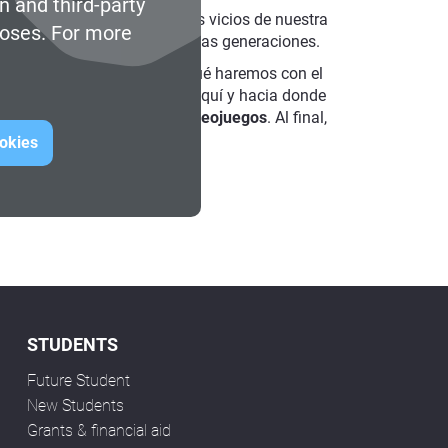
n and third-party
cuo están perpetuando viejos vicios de nuestra
poses. For more
mensajes positivos a las nuevas generaciones.
 crítico, de qué queremos y qué haremos con el
 cómo hemos llegado hasta aquí y hacia donde
r como desarrolladora de videojuegos
. Al final,
ookies
STUDENTS
Future Student
New Students
Grants & financial aid