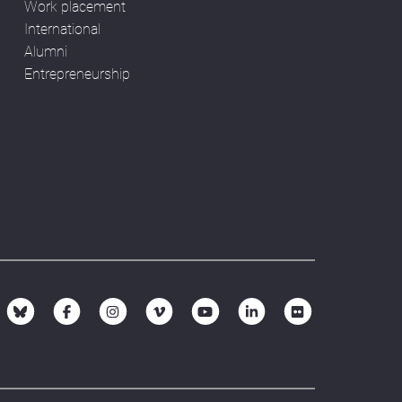
Work placement
International
Alumni
Entrepreneurship