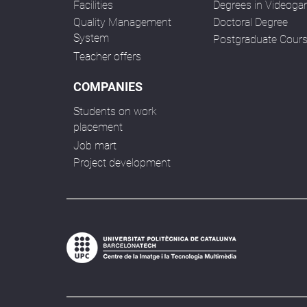
Facilities
Degrees in Videog
Quality Management
Doctoral Degree
System
Postgraduate Cour
Teacher offers
COMPANIES
Students on work
placement
Job mart
Project development