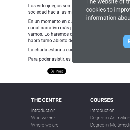
The website of th
Los videojuegos son una herramienta narrativa co
cookies to impro
sociedad hacia las mujeres, cuando tendrían que 
information abou
En un momento en que la problemática de género es
canal narrativo más poderoso que tenemos al al
vamos. Lo haremos desde tres puntos de vista:
l
habrá turno abierto de preguntas.
R
La charla estará a cargo de
Pedro Guerrero
, crít
Para poder asistir, es necesaria la inscripción prev
THE CENTRE
COURSES
Introduction
Introduction
Who we are
Degree in Animatio
Where we are
Degree in Multimedi