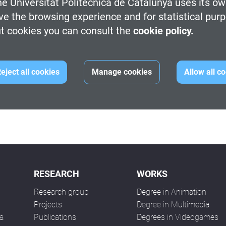
e Universitat Politècnica de Catalunya uses its ow
mo ninguna otra, pero guarecidos bajo el paraguas del ocio ino
ve the browsing experience and for statistical pur
ser pioneros en nuevas formas de contar historias y transmitir 
t cookies you can consult the
cookie policy.
 tan visible, es hora de hablar, sin satanizar pero con espíritu
cance,
visualizar
los ejemplos de buena y mala praxis y analizar
a mujer como consumidora, la mujer como personaje y la muje
eject all cookies
Manage cookies
Allow all c
ico especialista de
apps
y videojuegos.
ia.
RESEARCH
WORKS
Research group
Degree in Animation
n
Projects
Degree in Multimedia
a
Publications
Degrees in Videogames