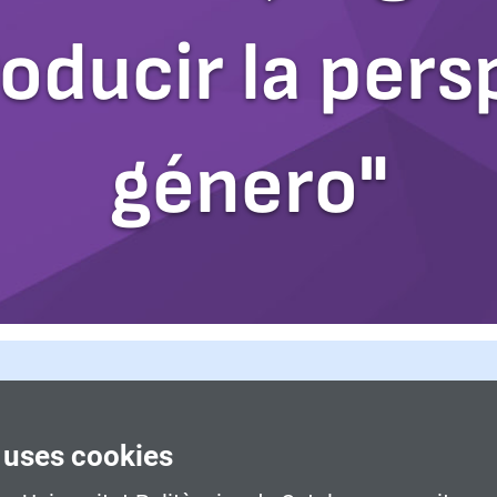
oducir la pers
género"
33, Terrassa)
 uses cookies