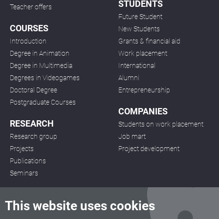
STUDENTS
Teacher offers
Future Student
COURSES
New Students
Introduction
Grants & financial aid
Degree in Animation
Work placement
Degree in Multimedia
International
Degrees in Videogames
Alumni
Doctoral Degree
Entrepreneurship
Postgraduate Courses
COMPANIES
RESEARCH
Students on work placement
Research group
Job mart
Projects
Project development
Publications
Seminars
This website uses cookies