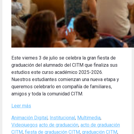
Este viernes 3 de julio se celebra la gran fiesta de
graduación del alumnado del CITM que finaliza sus
estudios este curso académico 2025-2026.
Nuestros estudiantes comienzan una nueva etapa y
queremos celebrarlo en compañía de familiares,
amigos y toda la comunidad CITM.
Leer más
Categories
Animación Digital
,
Institucional
,
Multimedia
,
Tags
Videojuegos
acto de graduación
,
acto de graduación
CITM
,
fiesta de graduación CITM
,
graduación CITM
,