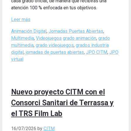
cada grado oficial, de manera que recibirás una
atención 100 % enfocada en tus objetivos.
Leer más
Categories
Animación Digital
,
Jornadas Puertas Abiertas
,
Tags
Multimedia
,
Videojuegos
grado animación
,
grado
multimedia
,
grado videojuegos
,
grados industria
digital
,
jornadas de puertas abiertas
,
JPO CITM
,
JPO
virtual
Nuevo proyecto CITM con el
Consorci Sanitari de Terrassa y
el TRS Film Lab
16/07/2026
by
CITM