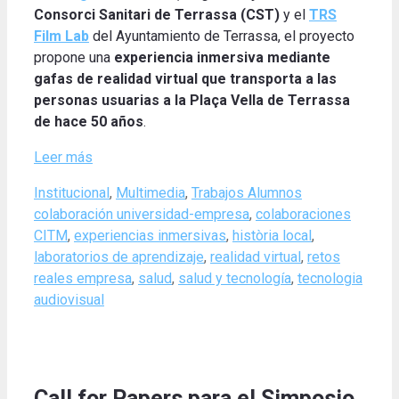
Consorci Sanitari de Terrassa (CST)
y el
TRS
Film Lab
del Ayuntamiento de Terrassa, el proyecto
propone una
experiencia inmersiva mediante
gafas de realidad virtual que transporta a las
personas usuarias a la Plaça Vella de Terrassa
de hace 50 años
.
Leer más
Categories
Tags
Institucional
,
Multimedia
,
Trabajos Alumnos
colaboración universidad-empresa
,
colaboraciones
CITM
,
experiencias inmersivas
,
història local
,
laboratorios de aprendizaje
,
realidad virtual
,
retos
reales empresa
,
salud
,
salud y tecnología
,
tecnologia
audiovisual
Call for Papers para el Simposio