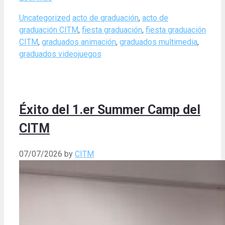
Categories
Tags
Uncategorized
acto de graduación
,
acto de
graduación CITM
,
fiesta graduación
,
fiesta graduación
CITM
,
graduados animación
,
graduados multimedia
,
graduados videojuegos
Éxito del 1.er Summer Camp del
CITM
07/07/2026
by
CITM