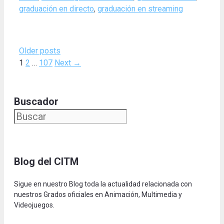
graduación en directo
,
graduación en streaming
Older posts
Page
Page
Page
1
2
…
107
Next
→
Buscador
Blog del CITM
Sigue en nuestro Blog toda la actualidad relacionada con
nuestros Grados oficiales en Animación, Multimedia y
Videojuegos.