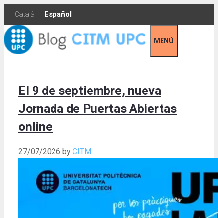
Skip
Català
Español
to
content
MENÚ
El 9 de septiembre, nueva
Jornada de Puertas Abiertas
online
27/07/2026
by
CITM