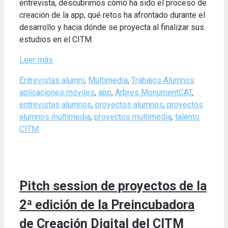
entrevista, descubrimos cómo ha sido el proceso de
creación de la app, qué retos ha afrontado durante el
desarrollo y hacia dónde se proyecta al finalizar sus
estudios en el CITM.
Leer más
Categories
Tags
Entrevistas alumni
,
Multimedia
,
Trabajos Alumnos
aplicaciones móviles
,
app
,
Arbres MonumentCAT
,
entrevistas alumnos
,
proyectos alumnos
,
proyectos
alumnos multimedia
,
proyectos multimedia
,
talento
CITM
Pitch session de proyectos de la
2ª edición de la Preincubadora
de Creación Digital del CITM