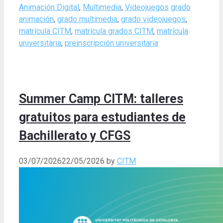
Categories
Tags
Animación Digital
,
Multimedia
,
Videojuegos
grado
animación
,
grado multimedia
,
grado videojuegos
,
matrícula CITM
,
matrícula grados CITM
,
matrícula
universitària
,
preinscripción universitaria
Summer Camp CITM: talleres
gratuitos para estudiantes de
Bachillerato y CFGS
03/07/2026
22/05/2026
by
CITM