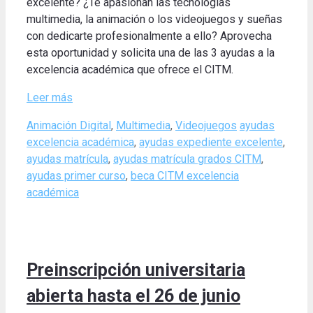
excelente? ¿Te apasionan las tecnologías
multimedia, la animación o los videojuegos y sueñas
con dedicarte profesionalmente a ello? Aprovecha
esta oportunidad y solicita una de las 3 ayudas a la
excelencia académica que ofrece el CITM.
Leer más
Categories
Tags
Animación Digital
,
Multimedia
,
Videojuegos
ayudas
excelencia académica
,
ayudas expediente excelente
,
ayudas matrícula
,
ayudas matrícula grados CITM
,
ayudas primer curso
,
beca CITM excelencia
académica
Preinscripción universitaria
abierta hasta el 26 de junio