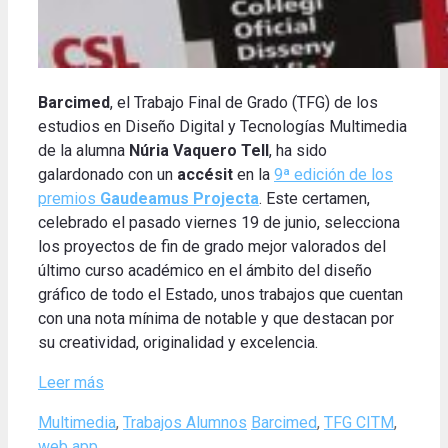
Barcimed
, el Trabajo Final de Grado (TFG) de los
estudios en Diseño Digital y Tecnologías Multimedia
de la alumna
Núria Vaquero Tell
, ha sido
galardonado con un
accésit
en la
9ª edición de los
premios
Gaudeamus Projecta
. Este certamen,
celebrado el pasado viernes 19 de junio, selecciona
los proyectos de fin de grado mejor valorados del
último curso académico en el ámbito del diseño
gráfico de todo el Estado, unos trabajos que cuentan
con una nota mínima de notable y que destacan por
su creatividad, originalidad y excelencia.
Leer más
Categories
Tags
Multimedia
,
Trabajos Alumnos
Barcimed
,
TFG CITM
,
web app